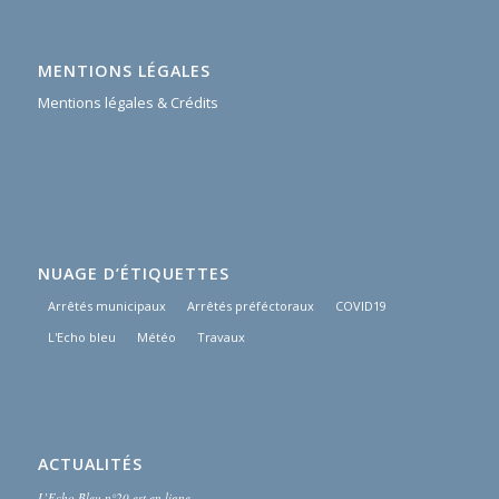
MENTIONS LÉGALES
Mentions légales & Crédits
NUAGE D’ÉTIQUETTES
Arrêtés municipaux
Arrêtés préféctoraux
COVID19
L'Echo bleu
Météo
Travaux
ACTUALITÉS
L’Echo Bleu n°20 est en ligne