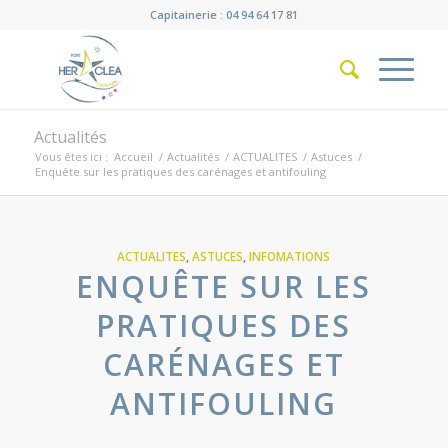
Capitainerie : 04 94 64 17 81
Actualités
Vous êtes ici :
Accueil
/
Actualités
/
ACTUALITES
/
Astuces
/
Enquête sur les pratiques des carénages et antifouling
ACTUALITES
,
ASTUCES
,
INFOMATIONS
ENQUÊTE SUR LES
PRATIQUES DES
CARÉNAGES ET
ANTIFOULING