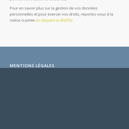
Pour en savoir plus sur la gestion de vos données
personnelles et pour exercer vos droits, reportez-vous à la
notice ci-jointe
en cliquant ici (RGPD)
MENTIONS LÉGALES
Mentions légales & Crédits
NUAGE D’ÉTIQUETTES
Arrêtés municipaux
Arrêtés préféctoraux
COVID19