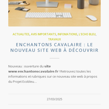
ACTUALITES
,
AVIS IMPORTANTS
,
INFOMATIONS
,
L'ECHO BLEU
,
TRAVAUX
ENCHANTONS CAVALAIRE : LE
NOUVEAU SITE WEB À DÉCOUVRIR
Nouveau : ouverture du 𝘀𝗶𝘁𝗲
𝘄𝘄𝘄.𝗲𝗻𝗰𝗵𝗮𝗻𝘁𝗼𝗻𝘀𝗰𝗮𝘃𝗮𝗹𝗮𝗶𝗿𝗲.𝗳𝗿 ! Retrouvez toutes les
informations et rubriques sur ce nouveau site web à propos
du Projet Ecobleu…
27/03/2025