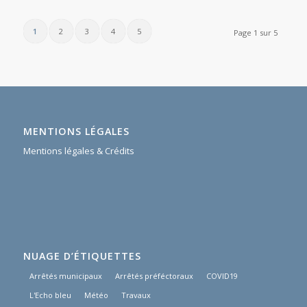
1
2
3
4
5
Page 1 sur 5
MENTIONS LÉGALES
Mentions légales & Crédits
NUAGE D’ÉTIQUETTES
Arrêtés municipaux
Arrêtés préféctoraux
COVID19
L'Echo bleu
Météo
Travaux