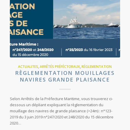
ACTUALITES
,
ARRÊTÉS PRÉFÉCTORAUX
,
RÉGLEMENTATION
RÈGLEMENTATION MOUILLAGES
NAVIRES GRANDE PLAISANCE
Selon Arrêtés de la Préfecture Maritime, vous trouverez ci-
dessous un dépliant expliquant la règlementation du
mouillage des navires de grande plaisance (>24m) : n°123-
2019 du 3 juin 2019 n°247/2020 et 248/2020 du 15 décembre
2020…