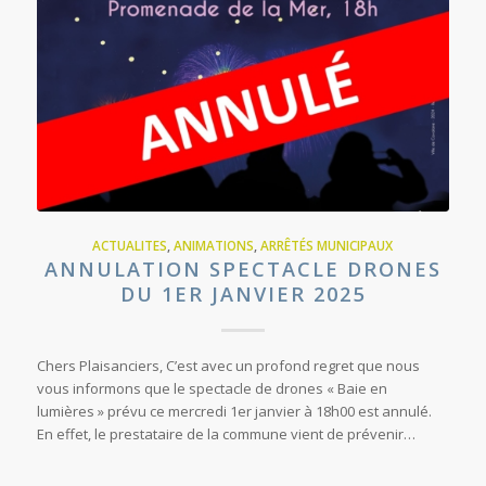
ACTUALITES
,
ANIMATIONS
,
ARRÊTÉS MUNICIPAUX
ANNULATION SPECTACLE DRONES
DU 1ER JANVIER 2025
Chers Plaisanciers, C’est avec un profond regret que nous
vous informons que le spectacle de drones « Baie en
lumières » prévu ce mercredi 1er janvier à 18h00 est annulé.
En effet, le prestataire de la commune vient de prévenir…