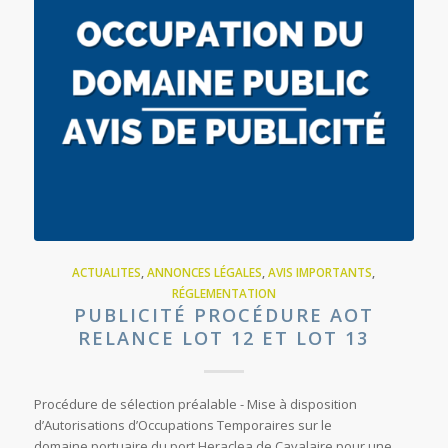
ACTUALITES
,
ANNONCES LÉGALES
,
AVIS IMPORTANTS
,
RÉGLEMENTATION
PUBLICITÉ PROCÉDURE AOT
RELANCE LOT 12 ET LOT 13
Procédure de sélection préalable - Mise à disposition
d’Autorisations d’Occupations Temporaires sur le
domaine portuaire du port Heraclea de Cavalaire pour une