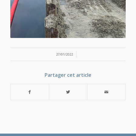
/
27/01/2022
Partager cet article