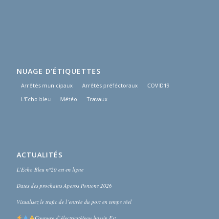
NUAGE D’ÉTIQUETTES
Arrêtés municipaux
Arrêtés préféctoraux
COVID19
L'Echo bleu
Météo
Travaux
ACTUALITÉS
L’Echo Bleu n°20 est en ligne
Dates des prochains Aperos Pontons 2026
Visualisez le trafic de l’entrée du port en temps réel
Coupure d’électricité/eau bassin Est